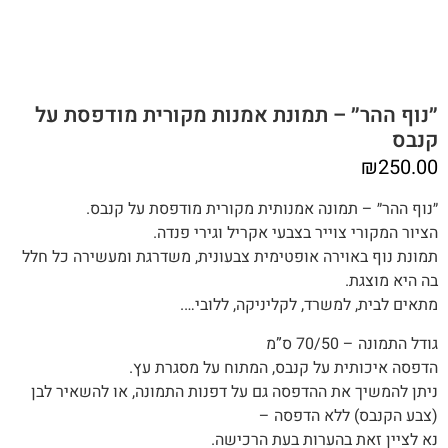
״נוף ההר״ – תמונת אמנות מקורית מודפסת על
קנבס
₪
250.00
״נוף ההר״ – תמונה אמנותית מקורית מודפסת על קנבס.
הציור המקורי צוייר בצבעי אקריל וגירי פנדה.
תמונת נוף באוירה אופטימית צבעונית, משדרגת ומעשירה כל חלל
בה היא מוצגת.
מתאים לבית, למשרד, לקליניקה, ללובי….
גודל התמונה – 70/50 ס”מ
הדפסה איכותית על קנבס, המתוח על מסגרת עץ.
ניתן להמשיך את ההדפסה גם על דפנות התמונה, או להשאיר לבן
(צבע הקנבס) ללא הדפסה –
נא לציין זאת בהערות בעת הרכישה.