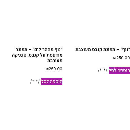
מספר
מספר
סוגים.
סוגים.
ניתן
ניתן
לבחור
לבחור
את
את
האפשרויות
האפשרויות
בעמוד
בעמוד
״נוף״ – תמונת קנבס מעוצבת
״נוף מההר לים״ – תמונה
המוצר
המוצר
מודפסת על קנבס, טכניקה
₪
250.00
מעורבת
₪
250.00
הוספה לסל
/* */
הוספה לסל
/* */