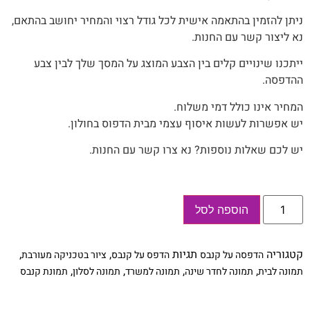
ניתן להזמין בהתאמה אישית לכל גודל רצוי והמחיר יחושב בהתאם,
נא ליצור קשר עם החנות.
‬ההדפסה‭.‬
המחיר‭ ‬אינו‭ ‬כולל‭ ‬דמי‭ ‬משלוח‭.‬
יש אפשרות לעשות איסוף עצמי מבית הדפוס בחולון.
יש לכם שאלות נוספות? נא צרו קשר עם החנות.
כמות
הוספה לסל
של
״נוף
ההר״
-
קטגוריה
תגיות
,
,
הדפסה על קנבס
הדפס על קנבס
ציור בטכניקה מעורבת
תמונת
אמנות
,
,
,
,
תמונה לבית
תמונה לחדר שינה
תמונה למשרד
תמונה לסלון
תמונת קנבס
מקורית
מודפסת
על