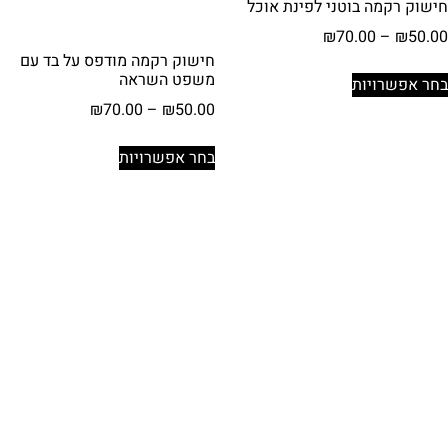
חישוק רקמה בוטני לפינת אוכל
טווח
₪
70.00
–
₪
50.00
מחירים:
חישוק רקמה מודפס על בד עם
למוצר
משפט השראה
בחר אפשרויות
זה
עד
טווח
₪
70.00
–
₪
50.00
יש
מחירים:
מספר
למוצר
בחר אפשרויות
סוגים.
זה
עד
ניתן
יש
לבחור
מספר
את
סוגים.
האפשרויות
ניתן
בעמוד
לבחור
המוצר
את
האפשרויות
בעמוד
המוצר