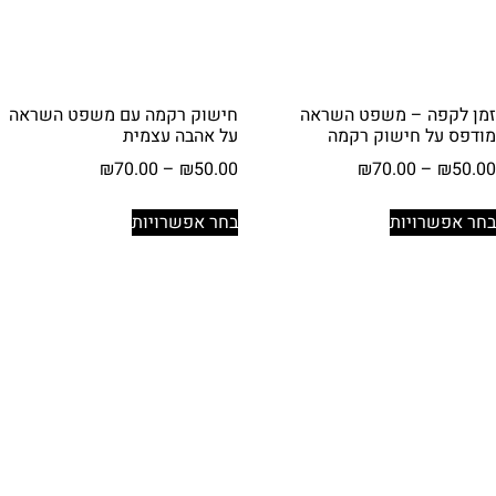
המוצר
המוצר
זמן לקפה – משפט השראה
חישוק רקמה עם משפט השראה
מודפס על חישוק רקמה
על אהבה עצמית
טווח
טווח
₪
70.00
–
₪
50.00
₪
70.00
–
₪
50.00
מחירים:
מחירים:
למוצר
למוצר
בחר אפשרויות
בחר אפשרויות
זה
זה
עד
עד
יש
יש
מספר
מספר
סוגים.
סוגים.
ניתן
ניתן
לבחור
לבחור
את
את
האפשרויות
האפשרויות
בעמוד
בעמוד
המוצר
המוצר