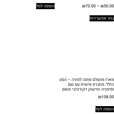
טווח
₪
70.00
–
₪
50.00
הוספה לסל
מחירים:
למוצר
בחר אפשרויות
זה
עד
יש
מספר
סוגים.
ניתן
לבחור
את
האפשרויות
בעמוד
המוצר
מארז מושלם מתנה למורה – הסט
כולל: מחברת אישית עם שם
וסימניה וחישוק דקורטיבי תואם
₪
108.00
הוספה לסל