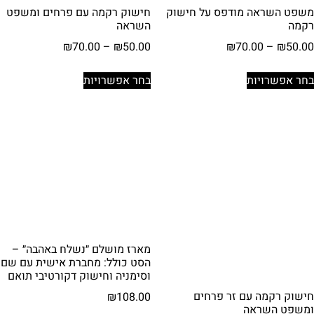
משפט השראה מודפס על חישוק
חישוק רקמה עם פרחים ומשפט
רקמה
השראה
טווח
טווח
₪
70.00
–
₪
50.00
₪
70.00
–
₪
50.00
מחירים:
מחירים:
למוצר
למוצר
בחר אפשרויות
בחר אפשרויות
זה
זה
עד
עד
יש
יש
מספר
מספר
סוגים.
סוגים.
ניתן
ניתן
לבחור
לבחור
את
את
האפשרויות
האפשרויות
בעמוד
בעמוד
המוצר
המוצר
מארז מושלם ״נשלח באהבה״ –
הסט כולל: מחברת אישית עם שם
וסימניה וחישוק דקורטיבי תואם
חישוק רקמה עם זר פרחים
₪
108.00
ומשפט השראה