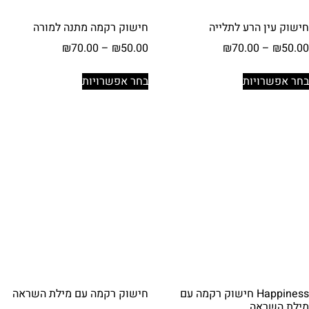
חישוק עין הרע לתלייה
חישוק רקמה מתנה למורה
טווח
טווח
₪
70.00
–
₪
50.00
₪
70.00
–
₪
50.00
מחירים:
מחירים:
למוצר
למוצר
בחר אפשרויות
בחר אפשרויות
זה
זה
עד
עד
יש
יש
מספר
מספר
סוגים.
סוגים.
ניתן
ניתן
לבחור
לבחור
את
את
האפשרויות
האפשרויות
בעמוד
בעמוד
המוצר
המוצר
Happiness חישוק רקמה עם
חישוק רקמה עם מילת השראה
מילת השראה