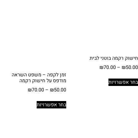
סוגים.
ניתן
ניתן
לבחור
לבחור
את
את
האפשרויות
האפשרויות
בעמוד
בעמוד
המוצר
המוצר
חישוק רקמה בוטני לבית
טווח
₪
70.00
–
₪
50.00
מחירים:
זמן לקפה – משפט השראה
למוצר
מודפס על חישוק רקמה
בחר אפשרויות
זה
עד
טווח
₪
70.00
–
₪
50.00
יש
מחירים:
מספר
למוצר
בחר אפשרויות
סוגים.
זה
עד
ניתן
יש
לבחור
מספר
את
סוגים.
האפשרויות
ניתן