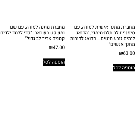
מחברת מתנה אישית למורה, עם
מחברת מתנה למורה, עם שם
סימניית לב תלת-מימדי, ״הדואג
ומשפט השראה: ״כדי ללמד ילדים
לימים זורע חיטים… הדואג לדורות
קטנים צריך לב גדול”
מחנך אנשים״
₪
47.00
₪
63.00
הוספה לסל
הוספה לסל