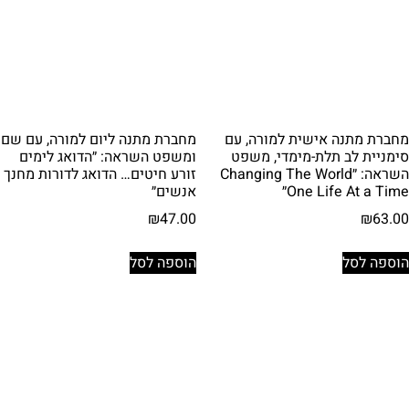
מחברת מתנה אישית למורה, עם
מחברת מתנה ליום למורה, עם שם
סימניית לב תלת-מימדי, משפט
ומשפט השראה: ״הדואג לימים
השראה: ״Changing The World
זורע חיטים… הדואג לדורות מחנך
One Life At a Time״
אנשים״
₪
47.00
₪
63.00
הוספה לסל
הוספה לסל