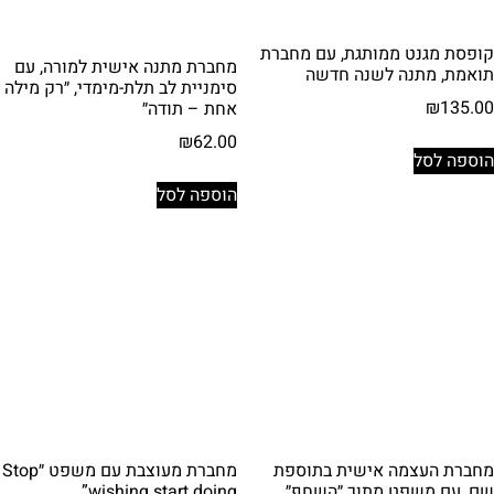
קופסת מגנט ממותגת, עם מחברת
מחברת מתנה אישית למורה, עם
תואמת, מתנה לשנה חדשה
סימניית לב תלת-מימדי, ״רק מילה
₪
135.00
אחת – תודה״
₪
62.00
הוספה לסל
הוספה לסל
מחברת העצמה אישית בתוספת
מחברת מעוצבת עם משפט ״Stop
שם, עם משפט מתוך ״השחף״
wishing start doing”