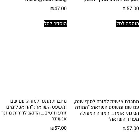
₪
47.00
₪
57.00
הוספה לסל
הוספה לסל
מחברת מתנה למורה, עם שם
מחברת אישית למורה לסוף שנה,
ומשפט השראה: “הדואג לימים
עם שם ומשפט השראה: “המורה
זורע חיטים… הדואג לדורות מחנך
הבינוני אומר… המורה המעולה
אנשים״
מעורר השראה״
₪
57.00
₪
57.00