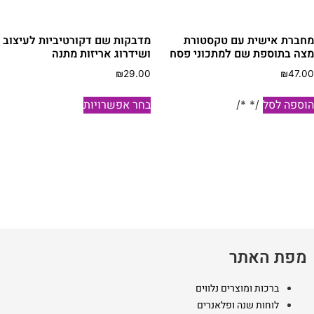
חברת אישית עם טקסטורת
מדבקות שם דקורטיביות לעיצוב
צה בתוספת שם למתכוני פסח
ושידרוג אריזות מתנה
₪
29.00
₪
47.0
למוצר
וספה לסל
בחר אפשרויות
/* */
זה
יש
מספר
סוגים.
ניתן
לבחור
את
האפשרויות
בעמוד
מפת האתר
המוצר
ברכות ומוצרים נלווים
לוחות שנה ופלאנרים