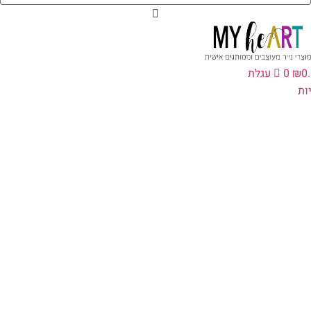
0
₪
0
עגלת
ת