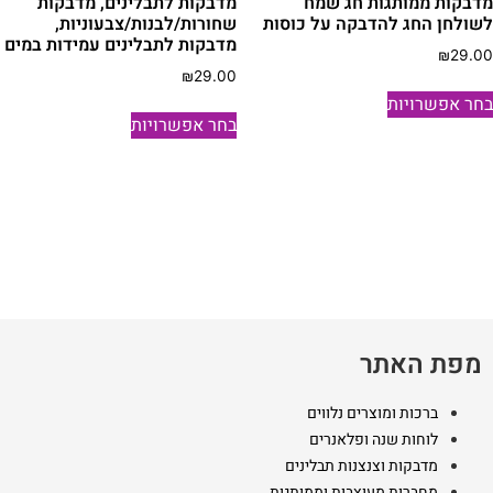
דבקות ממותגות חג שמח
מדבקות לתבלינים, מדבקות
המוצר
שולחן החג להדבקה על כוסות
שחורות/לבנות/צבעוניות,
מדבקות לתבלינים עמידות במים
₪
29.0
₪
29.00
למוצר
חר אפשרויות
למוצר
זה
בחר אפשרויות
זה
יש
יש
מספר
מספר
סוגים.
סוגים.
ניתן
ניתן
לבחור
לבחור
את
את
האפשרויות
האפשרויות
בעמוד
בעמוד
המוצר
מפת האתר
המוצר
ברכות ומוצרים נלווים
לוחות שנה ופלאנרים
מדבקות וצנצנות תבלינים
מחברות מעוצבות וממותגות