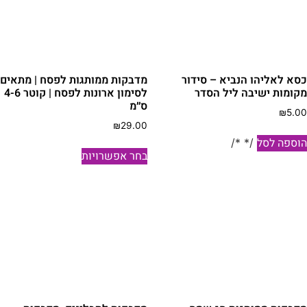
סא לאליהו הנביא – סידור
מדבקות ממותגות לפסח | מתאים
קומות ישיבה ליל הסדר
לסימון ארונות לפסח | קוטר 4-6
ס״מ
₪
5.0
₪
29.00
וספה לסל
/* */
למוצר
בחר אפשרויות
זה
יש
מספר
סוגים.
ניתן
לבחור
את
האפשרויות
בעמוד