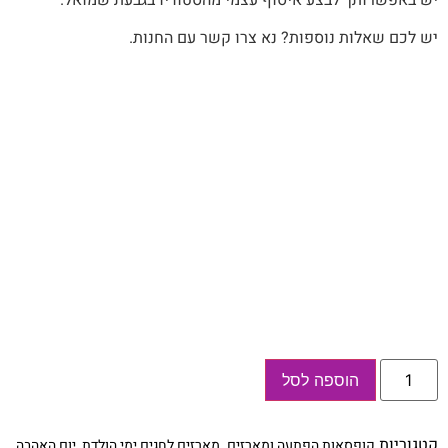
יש באפשרותך לבצע איסוף עצמי מהסטודיו בגבעת שמואל.
יש לכם שאלות נוספות? נא צרו קשר עם החנות.
כמות
הוספה לסל
של
קופסת
הפתעות
GOOD
קטגוריות
,
קופסאות הפתעה ומארזים
מארזים לחגים,ימי הולדת, יום האהבה,
LUCK