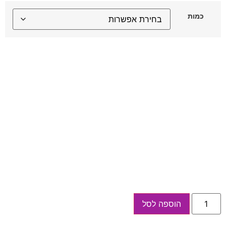
כמות
כמות
הוספה לסל
של
או
לה