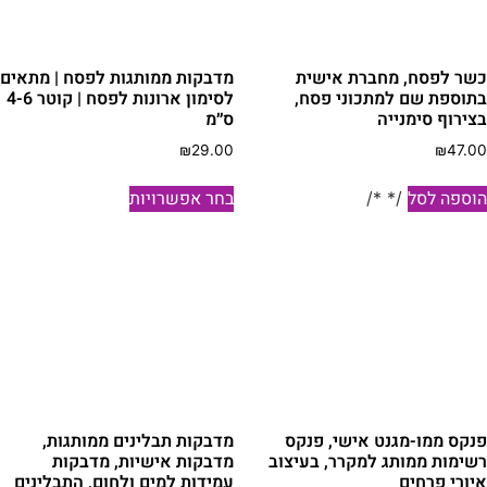
שר לפסח, מחברת אישית
מדבקות ממותגות לפסח | מתאים
תוספת שם למתכוני פסח,
לסימון ארונות לפסח | קוטר 4-6
צירוף סימנייה
ס״מ
₪
29.00
₪
47.0
למוצר
וספה לסל
בחר אפשרויות
/* */
זה
יש
מספר
סוגים.
ניתן
לבחור
את
האפשרויות
בעמוד
נקס ממו-מגנט אישי, פנקס
מדבקות תבלינים ממותגות,
המוצר
שימות ממותג למקרר, בעיצוב
מדבקות אישיות, מדבקות
יורי פרחים
עמידות למים ולחום, התבלינים