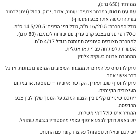
ממוחזר (650 גרם),
עם עט תואם
, במבחר צבעים: שחור, אדום, ירוק, כחול (ניתן לבחור
בעת הרכישה את הצבע המועדף).
גודל המחברת: 16/20.5 ס”מ, גודל דפי הפנים: 14.5/20.5 ס”מ.
כ-70 דפי פנים בצבע קרם עדין, עם שורות לכתיבה (80 גרם).
למחברת מצורפת סימנייה ממותגת בגודל 4/17 ס”מ.
אפשרות לפתיחה עברית או אנגלית.
המחברת ארוזה בשקית צלופן.‬
‬דבר‭ ‬אישי‭ ‬אחר‭.‬
ניתן‭ ‬להוסיף‭ ‬שם‭,‬ תאריך, ‬הקדשה‭ ‬אישית – כתוספת או במקום
העיצובים הקיימים.
‬ההדפסה‭.‬
המחיר‭ ‬אינו‭ ‬כולל‭ ‬דמי‭ ‬משלוח‭.‬
יש‭ ‬באפשרותך‭ ‬לבצע‭ ‬איסוף‭ ‬עצמי‭ ‬מהסטודיו‭ ‬בגבעת‭ ‬שמואל‭.‬
יש לכם שאלות נוספות? נא צרו קשר עם החנות.