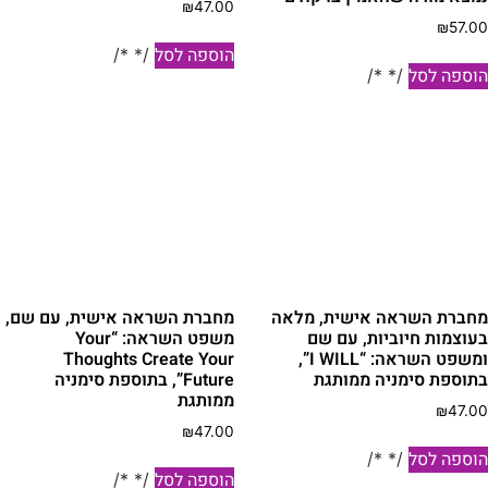
₪
47.00
₪
57.0
הוספה לסל
/* */
וספה לסל
/* */
חברת השראה אישית, מלאה
מחברת השראה אישית, עם שם,
עוצמות חיוביות, עם שם
משפט השראה: “Your
ומשפט השראה: “I WILL”,
Thoughts Create Your
תוספת סימניה ממותגת
Future”, בתוספת סימניה
ממותגת
₪
47.0
₪
47.00
וספה לסל
/* */
הוספה לסל
/* */