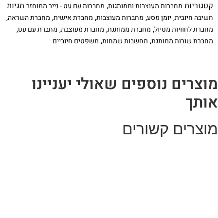
קטגוריות
,
תגיות
מחברות מעוצבות וממותגות
מחברות עם עט - נייר ממוחזר
מעוצבת,
יומן
,
,
,
,
,
חשיבה חיובית
יומן מסע
מחברות מעוצבות
מחברת אישית
מחברת השראה
מסע
,
,
,
,
מחברת לחוויות מטיול
מחברת ממותגת
מחברת מעוצבת
מחברת עם עט
-
KEEP
,
,
מחברת שורות ממותגת
מחשבות שמחות
משפטים חיוביים
CALM
AND
TRAVEL
ON,
מחברת
וצרים נוספים שאולי יעניינו
בתוספת
עט
ותך
וצרים קשורים