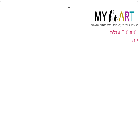
0
₪
0
עגלת
ת