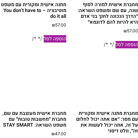
חברת אישית למורה לסוף
מתנה אישית ומקורית עם משפט
נה, עם שם ומשפט השראה:
מוטיבציה – You don’t have to
הדרך הנכונה לחנך בני אדם
do it all
יא להיות להם לדוגמא״
₪
57.00
₪
57.0
הוספה לסל
/* */
וספה לסל
/* */
חברת מתנה אישית ומקורית
מחברת אישית מעוצבת עם שם,
ם מסר: ״אם אתה יכול לחלום
מחברת ״מחשבות טובות״ עם
ל זה, אתה יכול לעשות את
משפט השראה: STAY SMART
ה״, וולט דיסני
₪
47.00