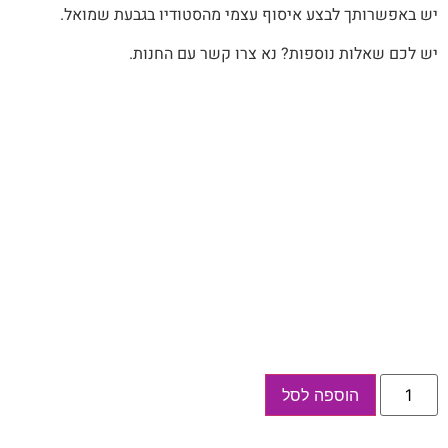
יש‭ ‬באפשרותך‭ ‬לבצע‭ ‬איסוף‭ ‬עצמי‭ ‬מהסטודיו‭ ‬בגבעת‭ ‬שמואל‭.‬
יש לכם שאלות נוספות? נא צרו קשר עם החנות.
כמות
הוספה לסל
של
מחברת
נסיעות
אישית