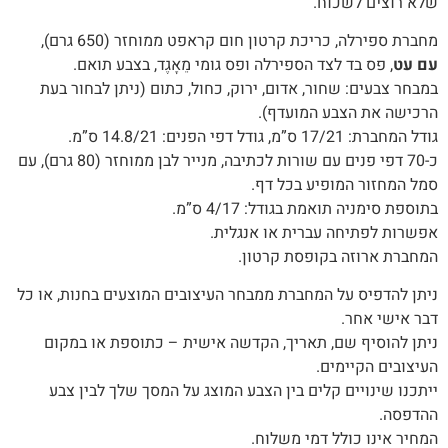
‬שלא‭ ‬רוצים‭ ‬לשכוח‭.‬
מחברת ספירלה, כריכת קרטון חום קראפט ממוחזר (650 גרם),
עם עט
, פס בד לצד הספירלה ופס גומי מֵאָגֶד, בצבע תואם.
במבחר צבעים: שחור, אדום, ירוק, כחול, כתום (ניתן לבחור בעת
הרכישה את הצבע המועדף).
גודל המחברת: 17/21 ס”מ, גודל דפי הפנים: 14.8/21 ס”מ.
כ-70 דפי פנים עם שורות לכתיבה, מנייר לבן ממוחזר (80 גרם), עם
סמל המחזור המופיע בכל דף.
בתוספת סימניה תואמת בגודל: 4/17 ס”מ.
אפשרות לפתיחה עברית או אנגלית.
המחברת ארוזה בקופסת קרטון.
‬דבר‭ ‬אישי‭ ‬אחר‭.‬
ניתן‭ ‬להוסיף‭ ‬שם‭,‬ תאריך, ‬הקדשה‭ ‬אישית – כתוספת או במקום
העיצובים הקיימים.
‬ההדפסה‭.‬
המחיר‭ ‬אינו‭ ‬כולל‭ ‬דמי‭ ‬משלוח‭.‬