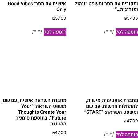
מקורית עם מסר ומשפט “ניהול
אישית עם מסר: Good Vibes
מנהיגות…”
Only
₪
57.00
₪
57.0
וספה לסל
הוספה לסל
/* */
/* */
חברת אופטימית אישית,
מחברת השראה אישית, עם שם,
התחלות חדשות, עם שם
משפט השראה: “Your
משפט השראה: ״START״
Thoughts Create Your
Future”, בתוספת סימניה
₪
47.0
ממותגת
₪
47.00
וספה לסל
/* */