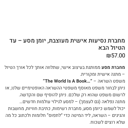
מחברת נסיעות אישית מעוצבת, יומן מסע – עד
הטיול הבא
₪
57.00
מחברת מסע
‬ממותגת בעיצוב אישי, שתלווה אותך לכל אורך הטיול
– מתנה אישית ומקורית.
משפט‭ ‬השראה –
“…The World Is A Book”
‬לרשום‭ ‬משפט‭ ‬שהוא רק שלכם. ניתן להוסיף שם והקדשה.
מתנה‭ ‬נפלאה (‬גם‭ ‬לעצמך) – למסע לגילוי עולמות חדשים‭…‬
‬שלא‭ ‬רוצים‭ ‬לשכוח‭.‬