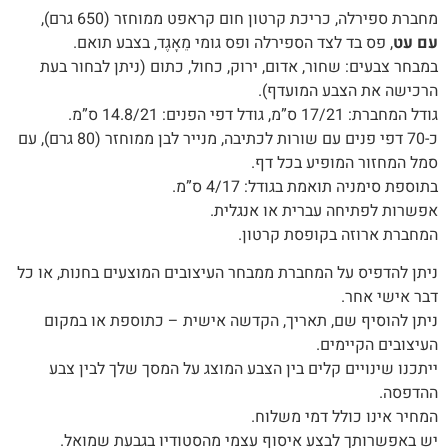
מחברת ספירלה, כריכת קרטון חום קראפט ממוחזר (650 גרם),
עם עט
, פס בד לצד הספירלה ופס גומי מֵאָגֶד, בצבע תואם.
במבחר צבעים: שחור, אדום, ירוק, כחול, כתום (ניתן לבחור בעת
הרכישה את הצבע המועדף).
גודל המחברת: 17/21 ס”מ, גודל דפי הפנים: 14.8/21 ס”מ.
כ-70 דפי פנים עם שורות לכתיבה, מנייר לבן ממוחזר (80 גרם), עם
סמל המחזור המופיע בכל דף.
בתוספת סימניה תואמת בגודל: 4/17 ס”מ.
אפשרות לפתיחה עברית או אנגלית.
המחברת ארוזה בקופסת קרטון.
‬דבר‭ ‬אישי‭ ‬אחר‭.‬
ניתן‭ ‬להוסיף‭ ‬שם‭,‬ תאריך, ‬הקדשה‭ ‬אישית – כתוספת או במקום
העיצובים הקיימים.
‬ההדפסה‭.‬
המחיר‭ ‬אינו‭ ‬כולל‭ ‬דמי‭ ‬משלוח‭.‬
יש‭ ‬באפשרותך‭ ‬לבצע‭ ‬איסוף‭ ‬עצמי‭ ‬מהסטודיו‭ ‬בגבעת‭ ‬שמואל‭.‬