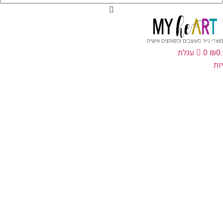
0
₪
0
עגלת
ת