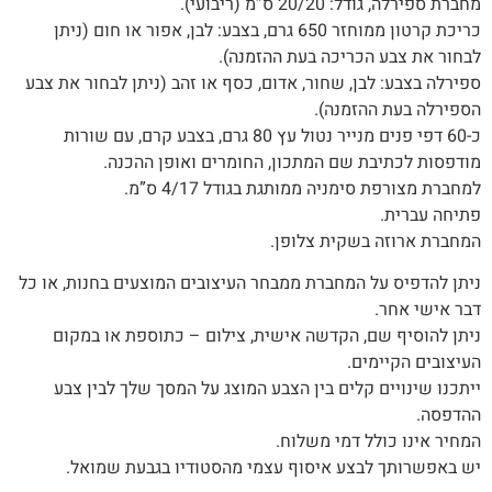
מחברת ספירלה, גודל: 20/20 ס”מ (ריבועי).
כריכת קרטון ממוחזר 650 גרם, בצבע: לבן, אפור או חום (ניתן
לבחור את צבע הכריכה בעת ההזמנה).
ספירלה בצבע: לבן, שחור, אדום, כסף או זהב (ניתן לבחור את צבע
הספירלה בעת ההזמנה)‭.‬
כ-60 דפי פנים מנייר נטול עץ 80 גרם, בצבע קרם, עם שורות
מודפסות לכתיבת שם המתכון, החומרים ואופן ההכנה.
למחברת מצורפת סימניה ממותגת בגודל 4/17 ס”מ.
פתיחה עברית.‬
המחברת‭ ‬ארוזה‭ ‬בשקית צלופן.‬
‬דבר‭ ‬אישי‭ ‬אחר‭.‬
ניתן‭ ‬להוסיף‭ ‬שם‭,‬ הקדשה‭ ‬אישית, צילום – כתוספת או במקום
העיצובים הקיימים.
‬ההדפסה‭.‬
המחיר‭ ‬אינו‭ ‬כולל‭ ‬דמי‭ ‬משלוח‭.‬
יש‭ ‬באפשרותך‭ ‬לבצע‭ ‬איסוף‭ ‬עצמי‭ ‬מהסטודיו‭ ‬בגבעת‭ ‬שמואל‭.‬