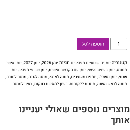
כמות
הוספה לסל
של
יומן
שבועי
2026/27
קטגוריה
תגיות
,
,
יומנים שבועיים מעוצבים
יומן 2026
יומן 2027
יומן אישי
בעיצוב
אישי,
,
,
,
,
ממותג
יומן בעיצוב אישי
יומן עם הקדשה אישית
יומן שבועי מעוצב
יומן
דגם
,
,
,
,
,
,
שנתי
יומן תשפ״ז
יומנים מעוצבים
מתנה לאמא
מתנה לגננת
מתנה למורה
אננס
,
,
,
מתנה לראש השנה
מתנות ללקוחות
רעיון למסיבת רווקות
רעיון למתנה
וצרים נוספים שאולי יעניינו
ותך